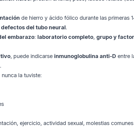
ntación
de hierro y ácido fólico durante las primeras 
e
defectos del tubo neural
.
del embarazo
:
laboratorio completo
,
grupo y facto
tivo
, puede indicarse
inmunoglobulina anti-D
entre 
.
 nunca la tuviste:
es
tación, ejercicio, actividad sexual, molestias comunes 