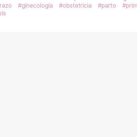
razo
ginecología
obstetricia
parto
pri
is