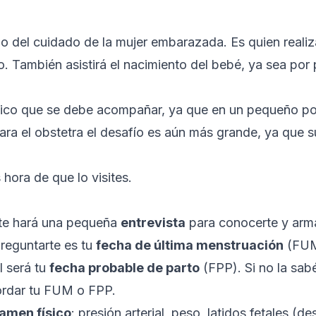
o del cuidado de la mujer embarazada. Es quien realiz
. También asistirá el nacimiento del bebé, ya sea por 
gico que se debe acompañar, ya que en un pequeño po
ra el obstetra el desafío es aún más grande, ya que su
hora de que lo visites.
o te hará una pequeña
entrevista
para conocerte y armar
reguntarte es tu
fecha de última menstruación
(FUM)
 será tu
fecha probable de parto
(FPP). Si no la sab
cordar tu FUM o FPP.
amen físico
: presión arterial, peso, latidos fetales (d