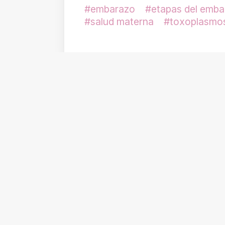
embarazo
etapas del emba
salud materna
toxoplasmos