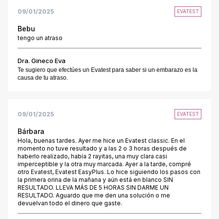
09/01/2025
EVATEST
Bebu
tengo un atraso
Dra. Gineco Eva
Te sugiero que efectúes un Evatest para saber si un embarazo es la
causa de tu atraso.
09/01/2025
EVATEST
Bárbara
Hola, buenas tardes. Ayer me hice un Evatest classic. En el
momento no tuve resultado y a las 2 o 3 horas después de
haberlo realizado, había 2 rayitas, una muy clara casi
imperceptible y la otra muy marcada. Ayer a la tarde, compré
otro Evatest, Evatest EasyPlus. Lo hice siguiendo los pasos con
la primera orina de la mañana y aún está en blanco SIN
RESULTADO. LLEVA MÁS DE 5 HORAS SIN DARME UN
RESULTADO. Aguardo que me den una solución o me
devuelvan todo el dinero que gaste.