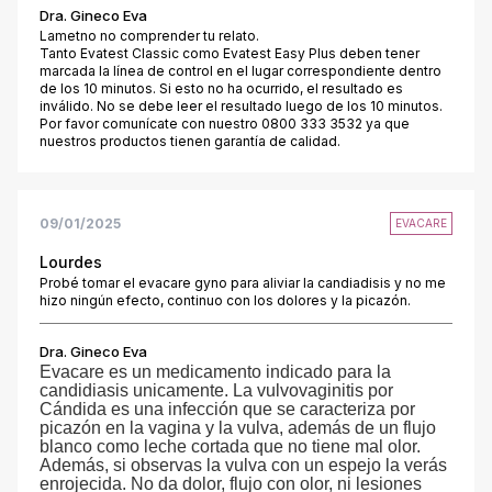
Dra. Gineco Eva
Lametno no comprender tu relato.
Tanto Evatest Classic como Evatest Easy Plus deben tener
marcada la línea de control en el lugar correspondiente dentro
de los 10 minutos. Si esto no ha ocurrido, el resultado es
inválido. No se debe leer el resultado luego de los 10 minutos.
Por favor comunícate con nuestro 0800 333 3532 ya que
nuestros productos tienen garantía de calidad.
09/01/2025
EVACARE
Lourdes
Probé tomar el evacare gyno para aliviar la candiadisis y no me
hizo ningún efecto, continuo con los dolores y la picazón.
Dra. Gineco Eva
Evacare es un medicamento indicado para la
candidiasis unicamente. La vulvovaginitis por
Cándida es una infección que se caracteriza por
picazón en la vagina y la vulva, además de un flujo
blanco como leche cortada que no tiene mal olor.
Además, si observas la vulva con un espejo la verás
enrojecida. No da dolor, flujo con olor, ni lesiones