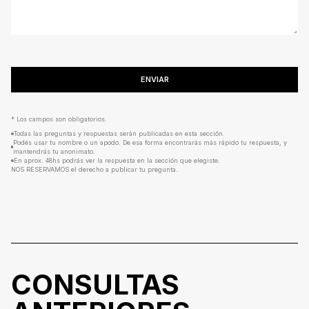
ENVIAR
* Los campos son obligatorios.
Todas las preguntas y respuestas serán publicadas en esta sección.
Podés usar tu nombre o un apodo. De esa forma encontrarás más rápido tu respuesta, y
mantendrás tu anonimato.
En aprox. 48hs podrás ver la respuesta en la sección que elegiste.
NOS RESERVAMOS el derecho a publicar tu pregunta.
CONSULTAS