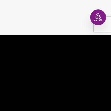
EVAGINA
COMPRAR
EVACOPA
MUNDO EVA
EVATEST
CONSULTORIO DIGITAL
EVAPLAN
CONTACTO
EVACARE
PREGUNTAS FRECUENTES
TÉRMINOS Y CONDICIONES