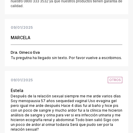
nuestro 0800 333 3532 ya que nuestros productos tienen garantía de
calidad.
09/01/2025
MARCELA
Dra. Gineco Eva
Tu pregutna ha llegado sin texto. Por favor vuelve a escribirnos.
09/01/2025
OTROS
Estela
Después de la relación sexual siempre me me arde varios días
Soy menopausia 57 años sequedad vaginal Uso evagina gel
pero igual me arde después Hace 4 días fui al baño y hice pis
con un poco de sangre y mucho ardor fui a la clínica me hicieron
análisis de sangre y orina para ver si era infección urinaria y me
hicieron ecografía renal y abdominal Todo bien salió Sigo con
un poco de ardor al orinar todavía Será que pudo ser por la
relación sexual?