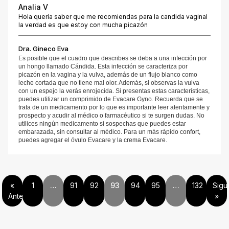
Analia V
Hola quería saber que me recomiendas para la candida vaginal
la verdad es que estoy con mucha picazón
Dra. Gineco Eva
Es posible que el cuadro que describes se deba a una infección por
un hongo llamado Cándida. Esta infección se caracteriza por
picazón en la vagina y la vulva, además de un flujo blanco como
leche cortada que no tiene mal olor. Además, si observas la vulva
con un espejo la verás enrojecida. Si presentas estas características,
puedes utilizar un comprimido de Evacare Gyno. Recuerda que se
trata de un medicamento por lo que es importante leer atentamente y
prospecto y acudir al médico o farmacéutico si te surgen dudas. No
utilices ningún medicamento si sospechas que puedes estar
embarazada, sin consultar al médico. Para un más rápido confort,
puedes agregar el óvulo Evacare y la crema Evacare.
«
1
…
91
92
93
94
95
…
132
Sigu
Anterior
»