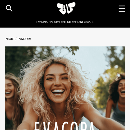
EVAGINA
EVACOPA
EVATEST
EVAPLAN
EVACARE
INICIO / EVACOPA