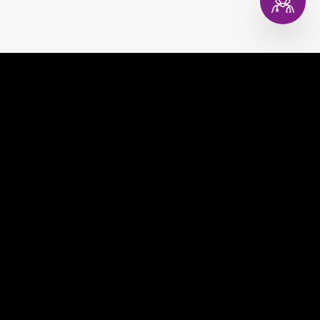
EVAGINA
COMPRAR
EVACOPA
MUNDO EVA
EVATEST
CONSULTORIO DIGITAL
EVAPLAN
CONTACTO
EVACARE
PREGUNTAS FRECUENTES
TÉRMINOS Y CONDICIONES