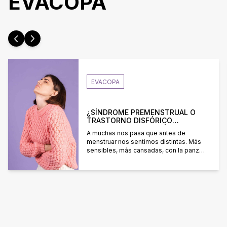
EVACOPA
EVACOPA
¿SÍNDROME PREMENSTRUAL O
TRASTORNO DISFÓRICO
PREMENSTRUAL?: QUÉ SON Y
A muchas nos pasa que antes de
CUÁLES SON SUS SÍNTOMAS
menstruar nos sentimos distintas. Más
sensibles, más cansadas, con la panza
hinchada o con la sensación de que
todo cuesta un poco más. Eso tiene un
nombre: síndrome premenstrual (SPM).
Y aunque es muy común, la intensidad
cambia muchísimo según cada mujer.
Ahí está la diferencia entre algo […]