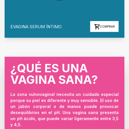
EVAGINA SERUM ÍNTIMO
COMPRAR
¿QUÉ ES UNA
VAGINA SANA?
La zona vulvovaginal necesita un cuidado especial
porque su piel es diferente y muy sensible. El uso de
un jabón corporal o de manos puede provocar
desequilibrios en el pH. Una vagina sana presenta
un pH ácido, que puede variar ligeramente entre 3,5
y 4,5.