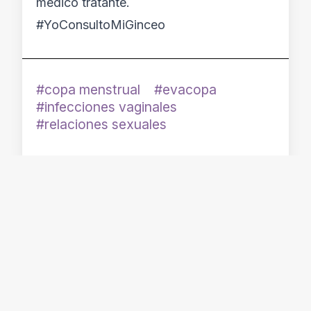
médico tratante.
#YoConsultoMiGinceo
copa menstrual
evacopa
infecciones vaginales
relaciones sexuales