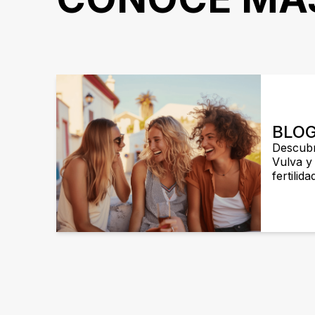
BLO
Descubrí
Vulva y
fertilid
mucho 