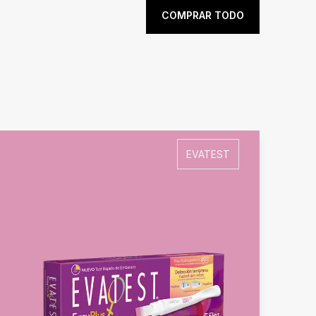
COMPRAR TODO
Concepción
indica aproximadamente cuánto
barazada.
EVATEST