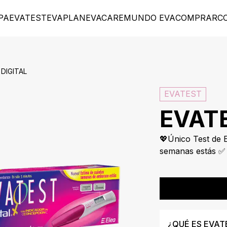
PA
EVATEST
EVAPLAN
EVACARE
MUNDO EVA
COMPRAR
C
DIGITAL
EVATEST
EVATE
💖Único Test de 
semanas estás ✅
¿QUÉ ES EVAT