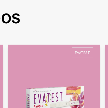
El
Indicador de 
tiempo llevás em
DOS
EVATEST