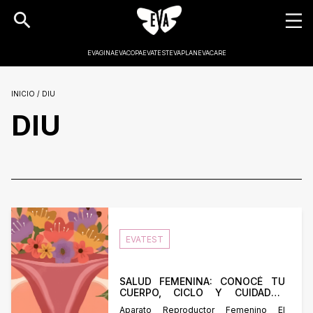
EVAGINA
EVACOPA
EVATEST
EVAPLAN
EVACARE
INICIO / DIU
DIU
EVATEST
SALUD FEMENINA: CONOCÉ TU
CUERPO, CICLO Y CUIDADOS
ESENCIALES
Aparato Reproductor Femenino El