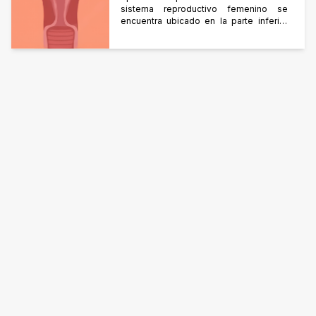
sistema reproductivo femenino se
encuentra ubicado en la parte inferior
del abdomen, protegido por los huesos
de la pelvis. Se divide en 2 partes: los
genitales externos y los genitales
internos. Genitales Externos Están
constituidos por la vulva, donde se
encuentran los labios mayores y
menores, el orificio urinario por donde
[…]