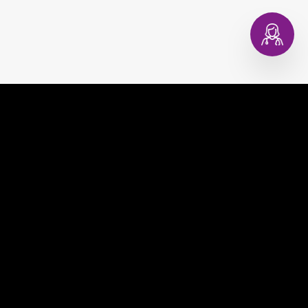
EVAGINA
COMPRAR
EVACOPA
MUNDO EVA
EVATEST
CONSULTORIO DIGITAL
EVAPLAN
CONTACTO
EVACARE
PREGUNTAS FRECUENTES
TÉRMINOS Y CONDICIONES