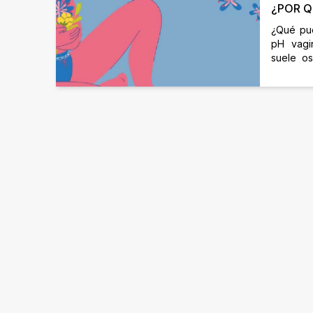
¿POR Q
¿Qué pue
pH vagi
suele os
vagina,
podría p
puede per
hongos p
antibió
Para ma
también 