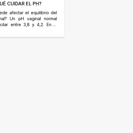
UÉ CUIDAR EL PH?
de afectar el equilibrio del
nal? Un pH vaginal normal
cilar entre 3,8 y 4,2. En la
 un valor de pH más alto
rovocar infecciones, ya que
mitir que las bacterias y los
rosperen. El uso de algunos
ticos y otros medicamentos
tar las bacterias dañinas,
[…]