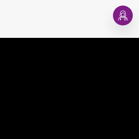
EVAGINA
COMPRAR
EVACOPA
MUNDO EVA
EVATEST
CONSULTORIO DIGITAL
EVAPLAN
CONTACTO
EVACARE
PREGUNTAS FRECUENTES
TÉRMINOS Y CONDICIONES