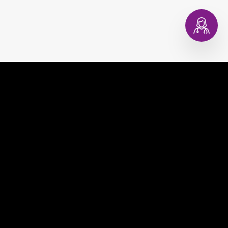
EVAGINA
COMPRAR
EVACOPA
MUNDO EVA
EVATEST
CONSULTORIO DIGITAL
EVAPLAN
CONTACTO
EVACARE
PREGUNTAS FRECUENTES
TÉRMINOS Y CONDICIONES