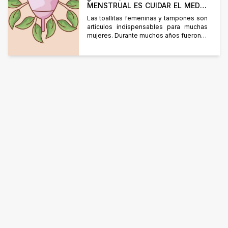
MENSTRUAL ES CUIDAR EL MEDIO
AMBIENTE?
Las toallitas femeninas y tampones son
artículos indispensables para muchas
mujeres. Durante muchos años fueron la
única opción, pero nunca nos hablaron
de sus impactos en el medio ambiente.
Estos productos están fabricados a
partir de algodón, polímeros derivados
del petróleo y celulosa. Sus procesos
productivos consumen grandes
cantidades de agua y energía de
fuentes […]