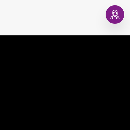
EVAGINA
COMPRAR
EVACOPA
MUNDO EVA
EVATEST
CONSULTORIO DIGITAL
EVAPLAN
CONTACTO
EVACARE
PREGUNTAS FRECUENTES
TÉRMINOS Y CONDICIONES