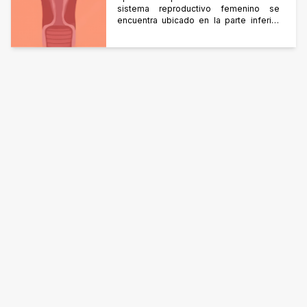
sistema reproductivo femenino se
encuentra ubicado en la parte inferior
del abdomen, protegido por los huesos
de la pelvis. Se divide en 2 partes: los
genitales externos y los genitales
internos. Genitales Externos Están
constituidos por la vulva, donde se
encuentran los labios mayores y
menores, el orificio urinario por donde
[…]