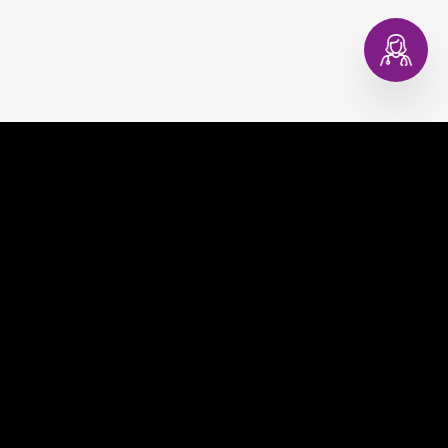
EVAGINA
COMPRAR
EVACOPA
MUNDO EVA
EVATEST
CONSULTORIO DIGITAL
EVAPLAN
CONTACTO
EVACARE
PREGUNTAS FRECUENTES
TÉRMINOS Y CONDICIONES