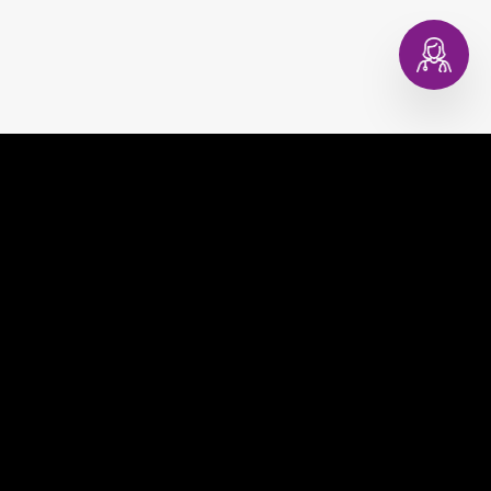
EVAGINA
COMPRAR
EVACOPA
MUNDO EVA
EVATEST
CONSULTORIO DIGITAL
EVAPLAN
CONTACTO
EVACARE
PREGUNTAS FRECUENTES
TÉRMINOS Y CONDICIONES