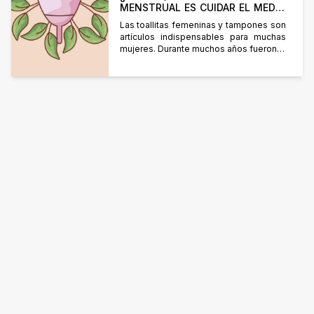
MENSTRUAL ES CUIDAR EL MEDIO
AMBIENTE?
Las toallitas femeninas y tampones son
artículos indispensables para muchas
mujeres. Durante muchos años fueron la
única opción, pero nunca nos hablaron
de sus impactos en el medio ambiente.
Estos productos están fabricados a
partir de algodón, polímeros derivados
del petróleo y celulosa. Sus procesos
productivos consumen grandes
cantidades de agua y energía de
fuentes […]