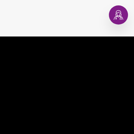
EVAGINA
COMPRAR
EVACOPA
MUNDO EVA
EVATEST
CONSULTORIO DIGITAL
EVAPLAN
CONTACTO
EVACARE
PREGUNTAS FRECUENTES
TÉRMINOS Y CONDICIONES