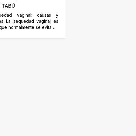
 TABÚ
uedad vaginal: causas y
nes La sequedad vaginal es
que normalmente se evita en
ersaciones cotidianas, pero
 común que afecta a muchas
en diferentes etapas de sus
Hoy en día se ha vuelto un
uy importante, para el cual
 soluciones efectivas para
. Acá te […]