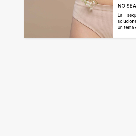
NO SEA
La seq
solucio
un tema 
las conv
es algo
mujeres 
vidas. 
tópico m
existen
abordarlo