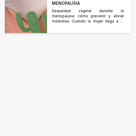
MENOPAUSIA
Sequedad vaginal durante la
menopausia: cómo prevenir y aliviar
molestias Cuando la mujer llega a la
menopausia, sus niveles de estrógenos
descienden y el ovario deja de ovular.
Esto se hace evidente cuando los
períodos menstruales se vuelven
irregulares hasta que finalmente se
detienen. Síntomas comunes durante la
menopausia Estos cambios pueden
estar acompañados de: […]