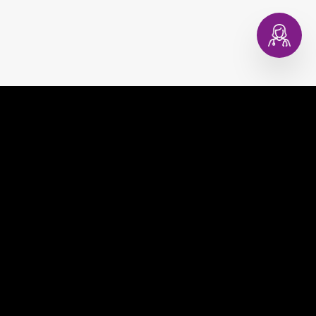
EVAGINA
COMPRAR
EVACOPA
MUNDO EVA
EVATEST
CONSULTORIO DIGITAL
EVAPLAN
CONTACTO
EVACARE
PREGUNTAS FRECUENTES
TÉRMINOS Y CONDICIONES