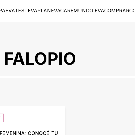
PA
EVATEST
EVAPLAN
EVACARE
MUNDO EVA
COMPRAR
C
 FALOPIO
T
 FEMENINA: CONOCÉ TU