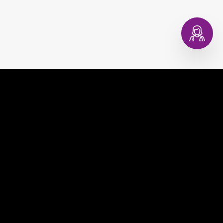
EVAGINA
COMPRAR
EVACOPA
MUNDO EVA
EVATEST
CONSULTORIO DIGITAL
EVAPLAN
CONTACTO
EVACARE
PREGUNTAS FRECUENTES
TÉRMINOS Y CONDICIONES