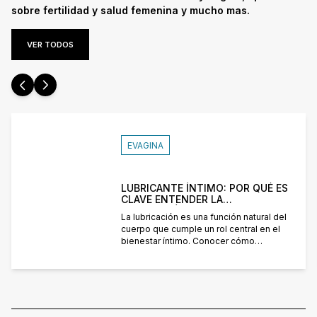
sobre fertilidad y salud femenina y mucho mas.
VER TODOS
EVAGINA
LUBRICANTE ÍNTIMO: POR QUÉ ES
CLAVE ENTENDER LA
LUBRICACIÓN
La lubricación es una función natural del
cuerpo que cumple un rol central en el
bienestar íntimo. Conocer cómo
funciona, por qué puede variar a lo largo
de la vida y cuándo conviene reforzarla
permite prevenir molestias y disfrutar
con mayor comodidad. En esta nota te
contamos qué es la lubricación, por qué
no siempre […]