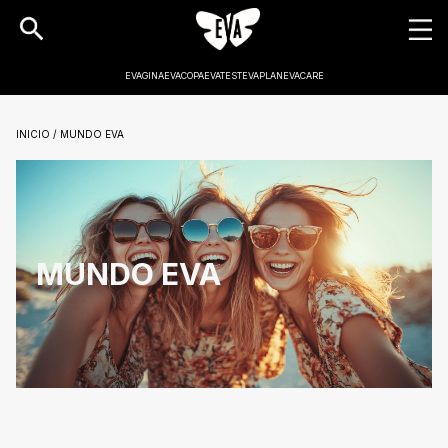
EVAGINA
EVACOPA
EVATEST
EVAPLAN
EVACARE
INICIO / MUNDO EVA
MUNDO EVA