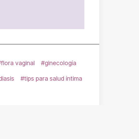
flora vaginal
ginecología
diasis
tips para salud íntima