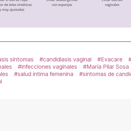
asis síntomas
candidiasis vaginal
Evacare
nales
infecciones vaginales
María Pilar Sosa
ales
salud íntima femenina
síntomas de candi
l