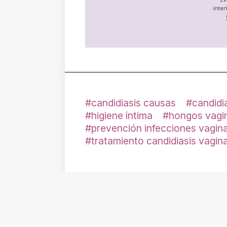
candidiasis causas
candidi
higiene íntima
hongos vagi
prevención infecciones vagin
tratamiento candidiasis vagina