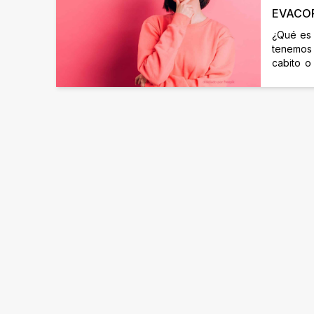
EVACO
CORTA
¿Qué es 
tenemos 
cabito o
antes de
pueda m
copita. 
extracci
salient
podam
antidesli