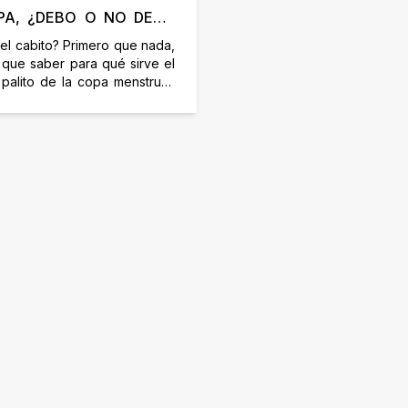
PA, ¿DEBO O NO DEBO
RLO?
el cabito? Primero que nada,
que saber para qué sirve el
 palito de la copa menstrual,
 tomar alguna decisión que
odificar o alterar nuestra
Cuando vamos a realizar la
ón de la Evacopa, el cabito
e sirve de guía para que
os ubicar la base
zante […]