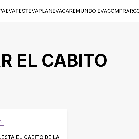
PA
EVATEST
EVAPLAN
EVACARE
MUNDO EVA
COMPRAR
C
R EL CABITO
A
ESTA EL CABITO DE LA